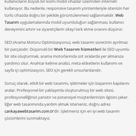
kullanıcıların büyük bir kısmı mobil cihazlar üzerinden interneti
kullanıyor. Bu nedenle, responsive tasarım yöntemleriyle sitenizin her
türlü cihazda doğru bir şekilde görüntülenmesi sağlanmalıdır.
Web
Tasarım
uygulamalarında mobil uyumluluğun sağlanması, kullanıcı
deneyimini artırır ve ziyaretçilerin siteyi terk etme oranını düşürür.
SEO (Arama Motoru Optimizasyonu), web tasarım sürecinin ayrılmaz
bir parçasıdır. Düşünceli bir
Web Tasarım hizmetleri
ile SEO uyumlu
bir site oluşturmak, arama motorlarında üst sıralarda yer almanıza
yardımcı olur. Anahtar kelime analizi, meta etiketlerin kullanımı ve
sayfa içi optimizasyon, SEO için gerekli unsurlardandır.
Sonuç olarak, etkili bir web tasarımı, işletmeler için başarının kapılarını
aralar. Profesyonel bir yaklaşımla oluşturulmuş bir web sitesi,
profesyonelliğinizi yansıtır ve potansiyel müşterilerinizin ilgisini çeker.
Eğer web tasarımında yardım almak isterseniz, doğru adres
cankayawebtasarim.com.tr
’dir. İşletmeniz için en iyi web tasarım
çözümlerini sunmaktayız.