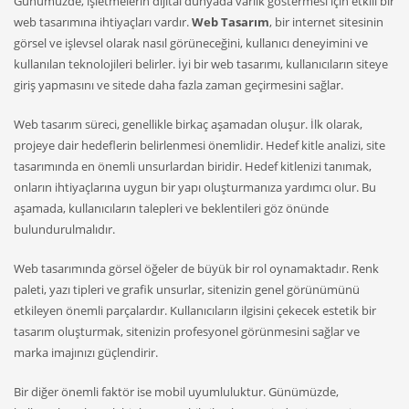
Günümüzde, işletmelerin dijital dünyada varlık göstermesi için etkili bir
web tasarımına ihtiyaçları vardır.
Web Tasarım
, bir internet sitesinin
görsel ve işlevsel olarak nasıl görüneceğini, kullanıcı deneyimini ve
kullanılan teknolojileri belirler. İyi bir web tasarımı, kullanıcıların siteye
giriş yapmasını ve sitede daha fazla zaman geçirmesini sağlar.
Web tasarım süreci, genellikle birkaç aşamadan oluşur. İlk olarak,
projeye dair hedeflerin belirlenmesi önemlidir. Hedef kitle analizi, site
tasarımında en önemli unsurlardan biridir. Hedef kitlenizi tanımak,
onların ihtiyaçlarına uygun bir yapı oluşturmanıza yardımcı olur. Bu
aşamada, kullanıcıların talepleri ve beklentileri göz önünde
bulundurulmalıdır.
Web tasarımında görsel öğeler de büyük bir rol oynamaktadır. Renk
paleti, yazı tipleri ve grafik unsurlar, sitenizin genel görünümünü
etkileyen önemli parçalardır. Kullanıcıların ilgisini çekecek estetik bir
tasarım oluşturmak, sitenizin profesyonel görünmesini sağlar ve
marka imajınızı güçlendirir.
Bir diğer önemli faktör ise mobil uyumluluktur. Günümüzde,