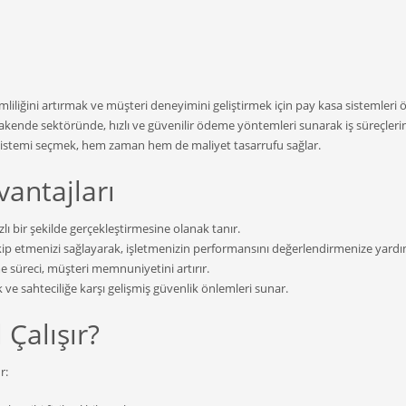
liliğini artırmak ve müşteri deneyimini geliştirmek için pay kasa sistemleri 
rakende sektöründe, hızlı ve güvenilir ödeme yöntemleri sunarak iş süreçleri
sa sistemi seçmek, hem zaman hem de maliyet tasarrufu sağlar.
vantajları
lı bir şekilde gerçekleştirmesine olanak tanır.
takip etmenizi sağlayarak, işletmenizin performansını değerlendirmenize yardı
e süreci, müşteri memnuniyetini artırır.
 ve sahteciliğe karşı gelişmiş güvenlik önlemleri sunar.
 Çalışır?
r: