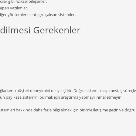
ar gibi fiziksel bileşenler.
pan yazılımlar.
iğer yöntemlerle entegre çalışan sistemler.
dilmesi Gerekenler
ğlarken, müşteri deneyimini de iyileştirir. Doğru sistemin seçilmesi, iş süreçle
uygun pay kasa sistemini bulmak için araştırma yapmayı ihmal etmeyin!
stemleri hakkında daha fazla bilgi almak için bizimle iletişime geçin ve doğ