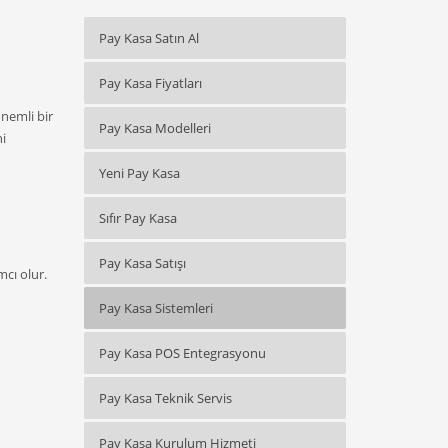
Pay Kasa Satın Al
Pay Kasa Fiyatları
önemli bir
Pay Kasa Modelleri
ni
Yeni Pay Kasa
Sıfır Pay Kasa
Pay Kasa Satışı
mcı olur.
Pay Kasa Sistemleri
Pay Kasa POS Entegrasyonu
Pay Kasa Teknik Servis
Pay Kasa Kurulum Hizmeti