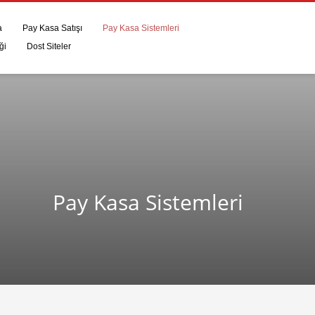
a
Pay Kasa Satışı
Pay Kasa Sistemleri
ği
Dost Siteler
Pay Kasa Sistemleri