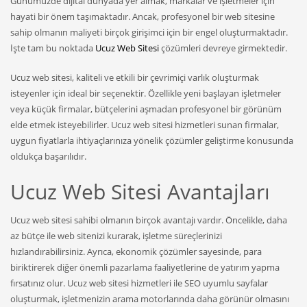
Günümüzde dijital dünyada yer almak, markalar ve işletmeler için
hayati bir önem taşımaktadır. Ancak, profesyonel bir web sitesine
sahip olmanın maliyeti birçok girişimci için bir engel oluşturmaktadır.
İşte tam bu noktada
Ucuz Web Sitesi
çözümleri devreye girmektedir.
Ucuz web sitesi, kaliteli ve etkili bir çevrimiçi varlık oluşturmak
isteyenler için ideal bir seçenektir. Özellikle yeni başlayan işletmeler
veya küçük firmalar, bütçelerini aşmadan profesyonel bir görünüm
elde etmek isteyebilirler. Ucuz web sitesi hizmetleri sunan firmalar,
uygun fiyatlarla ihtiyaçlarınıza yönelik çözümler geliştirme konusunda
oldukça başarılıdır.
Ucuz Web Sitesi Avantajları
Ucuz web sitesi sahibi olmanın birçok avantajı vardır. Öncelikle, daha
az bütçe ile web sitenizi kurarak, işletme süreçlerinizi
hızlandırabilirsiniz. Ayrıca, ekonomik çözümler sayesinde, para
biriktirerek diğer önemli pazarlama faaliyetlerine de yatırım yapma
fırsatınız olur. Ucuz web sitesi hizmetleri ile SEO uyumlu sayfalar
oluşturmak, işletmenizin arama motorlarında daha görünür olmasını